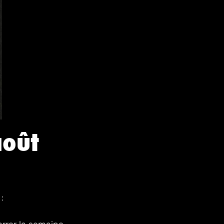
août
: