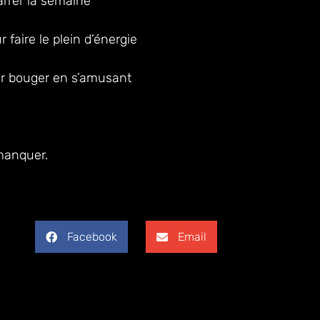
rrer la semaine
ur faire le plein d’énergie
our bouger en s’amusant
 manquer.
Facebook
Email