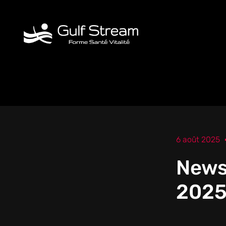
Aller
au
contenu
6 août 2025
News
202